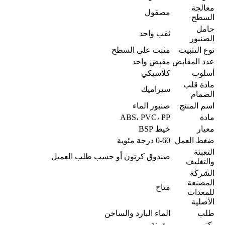
معالجة
مصقول
السطح
حامل
ثقب واحد
الصنبور
نوع التثبيت
مثبت على السطح
عدد المقابض
مقبض واحد
أسلوب
كلاسيكي
مادة قلب
سيراميك
الصمام
اسم المنتج
صنبور الماء
مادة
ABS، PVC، PP
معيار
خيط BSP
ضغط العمل
0-60 درجة مئوية
التعبئة
صندوق كرتون أو حسب طلب العميل
والتغليف
الشركة
المصنعة
متاح
للمعدات
الأصلية
طلب
الماء البارد والساخن
يكتب
مقرنة