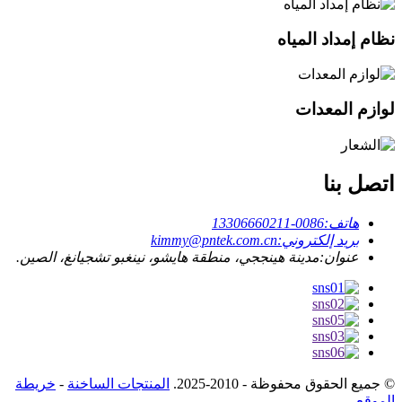
نظام إمداد المياه
لوازم المعدات
اتصل بنا
هاتف:
0086-13306660211
بريد إلكتروني:
kimmy@pntek.com.cn
عنوان:
مدينة هينججي، منطقة هايشو، نينغبو تشجيانغ، الصين.
© جميع الحقوق محفوظة - 2010-2025.
المنتجات الساخنة
-
خريطة
الموقع