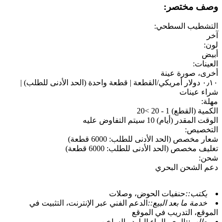
وصف مختصر:
التشطيب السطحي:
آخر
لون:
أبيض
العينات:
أخرى، صورة عينة
٠٫١٠ دولار أمريكي/القطعة | قطعة واحدة (الحد الأدنى للطلب) |
شراء عينات
مهلة:
الكمية (القطع) 1 - 20 >20
الوقت المقدر (أيام) 10 سيتم التفاوض عليه
التخصيص:
شعار مخصص (الحد الأدنى للطلب: 6000 قطعة)
تغليف مخصص (الحد الأدنى للطلب: 6000 قطعة)
شحن:
دعم الشحن البحري
يكتب::
حنفيات الحوض، وصلات
خدمة ما بعد البيع::
الدعم الفني عبر الإنترنت، التثبيت في
الموقع، التدريب في الموقع
طلب::
الري، الماء البارد والساخن