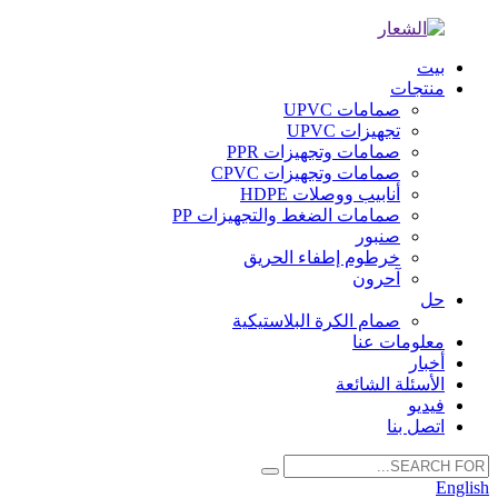
بيت
منتجات
صمامات UPVC
تجهيزات UPVC
صمامات وتجهيزات PPR
صمامات وتجهيزات CPVC
أنابيب ووصلات HDPE
صمامات الضغط والتجهيزات PP
صنبور
خرطوم إطفاء الحريق
آحرون
حل
صمام الكرة البلاستيكية
معلومات عنا
أخبار
الأسئلة الشائعة
فيديو
اتصل بنا
English