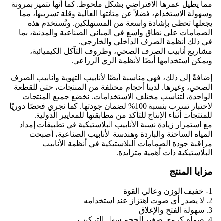
مما يطيل عمرها الافتراضي بشكل ملحوظ. كما أنها تتميز بمرونة
وسهولة الاستخدام، فضلاً عن متانتها العالية وقلة تسريبها، مما
يجعلها تحظى بإشادة واسعة من المستهلكين. وتُستخدم هذه
الصمامات على نطاق واسع في المباني الصناعية والمدنية، بما
في ذلك أنظمة الصرف الداخلي والخارجي.
مشاريع أنابيب الصرف الصحي، وظروف التآكل الكيميائية،
ويمكن استخدامها أيضًا لأنظمة الري الزراعي.
إضافةً إلى ذلك، فهي مناسبة أيضًا لأنابيب التهوية وأنابيب الصرف
الصحي، وغيرها. لدينا أحجام مختلفة من المنتجات، حتى للقطعة
الواحدة، لتناسب مختلف الاستخدامات. نخضع جميع المنتجات
لاختبار تسرب بنسبة 100% لضمان جودتها. كما نجري فحصًا دوريًا
للمنتجات أثناء الإنتاج للتأكد من مطابقتها للمعايير الدولية.
مع استمرار زيادة نسبة الأنابيب البلاستيكية في تطبيقات إمداد
المياه الساخنة والباردة وهندسة الأنابيب الصناعية، أصبحت
مراقبة جودة الصمامات البلاستيكية في أنظمة الأنابيب
البلاستيكية ذات أهمية متزايدة.
مزايا المنتج
1- خفيف الوزن وعالي القوة
2. لا يصدر أي صوت اهتزاز عند استخدامه
3. سهولة الفتح والإغلاق
4. صمام كروي صغير الحجم سهل التركيب