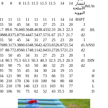
8
8
8
11.5
11.5
11.5
11.5
14
14
انتشار
thd./in
الأسلحة
النووية
11
11
11
11
11
11
11
14
14
BSPT
55
50
45
34
31
27
25
23
20
I
.7
89.6
76.6
60.56
48.46
38.43
32.33
26.3
22.3
d1
JIS
98
88.83
75.87
59.44
47.54
37.57
31.67
25.7
21.7
d2
55
50
45
34
31
27
25
23
20
I
76
89.31
73.38
60.63
48.56
42.42
33.65
26.87
21.54
d1
ANSI
07
88.7
72.85
60.17
48.11
42.04
33.27
26.57
21.23
d2
55
50
45
34
31
27
25
23
20
I
.4
90.3
75.3
63.3
50.3
40.3
32.3
25.3
20.3
d1
DIN
10
90
75
63
50
40
32
25
20
d2
85
70
55
45
34
30
24
19
15
d
34
121
99
91
81
73
66
55
37
H
36
210
170
136
110
100
94
80
68
A
55
210
178
146
123
111
103
91
77
L
30
106
91
75
62
52
43
35.5
30
D