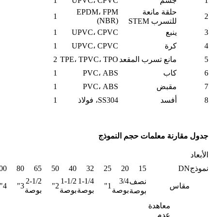
1
جسم
UPVC، CPVC
1
حلقة مانعة
EPDM، FPM
1
2
(NBR)
للتسرب STEM
3
ينبع
UPVC، CPVC
1
4
كرة
UPVC، CPVC
1
5
مانع تسرب المقعد
TPE، TPVC، TPO
2
6
كاب
PVC، ABS
1
7
مقبض
PVC، ABS
1
8
أفسد
SS304، فولاذ
1
جدول مقارنة معلمات حجم النموذج
الأبعاد
نموذج
DN
15
20
25
32
40
50
65
80
00
2-1/2
1-1/2
1-1/4
3/4
نصف
مقاس
1"
2"
3"
4"
بوصة
بوصة
بوصة
بوصة
بوصة
معاهدة
عدم