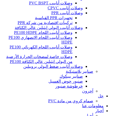
وصلات أنابيب PVC BSPT
وصلات أنابيب CPVC
وصلات أنابيب PPR
تجهيزات PPR القياسية
تركيبات اقتصادية من شركة PPR
وصلات أنابيب البولي إيثيلين عالي الكثافة
وصلات أنابيب اللحام PE100 HDPE
وصلات أنابيب اللحام الانصهاري PE100
HDPE
وصلات أنابيب اللحام الكهربائي PE100
HDPE
وصلات خاصة لمضخات الحرارة الأرضية
من البولي إيثيلين عالي الكثافة PE100
وصلات أنابيب ضغط البولي بروبيلين
صنابير بلاستيكية
صنابير بيبكوك
صنبور حوض الغسيل
خرطوشة صنبور
آحرون
حل
صمام كروي من مادة PVC
معلومات عنا
أخبار
أخبار