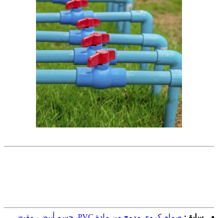
سابق:
صمام كروي مدمج من مادة PVC، جسم أبيض، مقبض