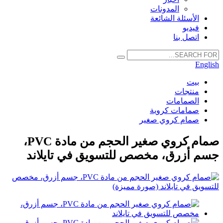
المدونات
الأسئلة الشائعة
فيديو
اتصل بنا
English
بيت
منتجات
الصمامات
صمامات كروية
صمام كروي صغير
صمام كروي صغير الحجم من مادة PVC،
جسم أزرق، مخصص للتسويق في تايلاند