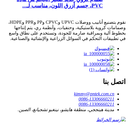
PVC، جسم أزرق اللون، مناسب لـ...
نقوم بتصنيع أنابيب ووصلات UPVC وCPVC وPP وPPR وHDPE،
وصمامات كروية بلاستيكية، وحنفيات، وأنظمة ري، يتم إنتاجها
بخطوط آلية وبمراقبة صارمة للجودة، وتستخدم على نطاق واسع
في تطبيقات التحكم في السوائل الزراعية والإنشائية والصناعية.
اتصل بنا
kimmy@pntek.com.cn
0086-13306660211
0086-13306660211
مدينة هينججي، منطقة هايشو، نينغبو تشجيانغ، الصين.